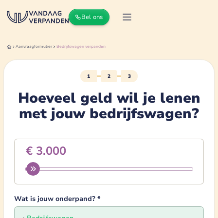
Bel ons
Aanvraagformulier
Bedrijfswagen
verpanden
1
2
3
Hoeveel geld wil je lenen
met
jouw
bedrijfswagen
?
Wat is jouw onderpand?
*