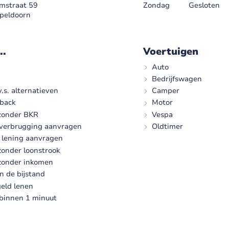
emstraat 59
Zondag
Gesloten
peldoorn
..
Voertuigen
Auto
Bedrijfswagen
.s. alternatieven
Camper
eback
Motor
 zonder BKR
Vespa
overbrugging aanvragen
Oldtimer
e lening aanvragen
zonder loonstrook
zonder inkomen
n de bijstand
eld lenen
t binnen 1 minuut