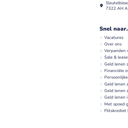
Sleutelblo
7322 AH A
Snel naar.
Vacatures
Over ons
Verpanden v
Sale & leas
Geld lenen
Financiële 
Persoonlijk
Geld lenen 
Geld lenen 
Geld lenen i
Met spoed g
Flitskredie