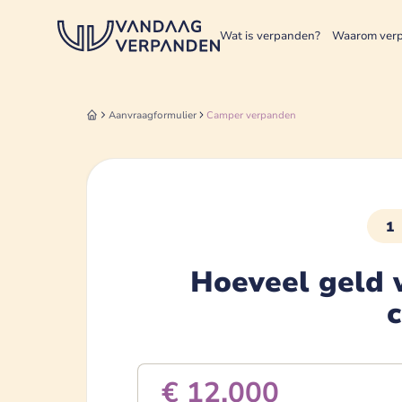
Wat is verpanden?
Waarom ver
Aanvraagformulier
Camper
verpanden
1
Hoeveel geld w