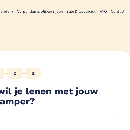
panden?
Verpanden & blijven rijden
Sale & leaseback
FAQ
Contact
2
3
il je lenen met
jouw
camper
?