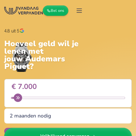
Bel ons
4.8
uit 5
Hoeveel geld wil je
lenen met
jouw
Audemars
Piguet
?
Wijzig