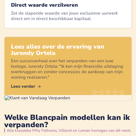
Direct waarde verzilveren
Zet de slapende waarde van jouw exclusieve uurwerk
direct om in direct beschikbaar kapitaal.
Lees alles over de ervaring van
Jurendy Ortela
Een succesverhaal over het verpanden van een
luxe
horloge
.
Jurendy Ortela
: "
Ik kon mijn financiële uitdaging
overbruggen en zonder concessies de aankoop van mijn
woning realiseren.
"
Lees verder
Welke Blancpain modellen kan ik
verpanden?
Alle klassieke Fifty Fathoms, Villeret en Leman horloges van dit merk.