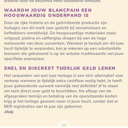
waarde door de decennia heen uitstekend behoudt.
WAAROM JOUW BLANCPAIN EEN
HOOGWAARDIG ONDERPAND IS
Door de rijke historie en de gelimiteerde productie zijn
horloges van dit merk zeer geliefd bij verzamelaars en
liefhebbers wereldwijd. De hoogwaardige materialen zoals
witgoud, platina en saffierglas dragen bij aan de hoge
restwaarde van deze uurwerken. Wanneer je besluit om dit luxe
bezit tijdelijk te verpanden, kun je rekenen op een substantiële
leensom die gebaseerd is op de actuele marktwaarde van jouw
specifieke exemplaar.
SNEL EN DISCREET TIJDELIJK GELD LENEN
Het verpanden van een luxe horloge is een slim alternatief voor
verkoop wanneer je tijdelijk extra cashflow nodig hebt. Je hoeft
jouw gekoesterde uurwerk namelijk niet definitief af te staan
om toch direct over geld te beschikken. Na afloop van de
afgesproken termijn en betaling van de openstaande kosten
krijg je het horloge gewoon weer in jouw bezit, zonder dat er
BKR registraties aan te pas zijn gekomen.
,slug: