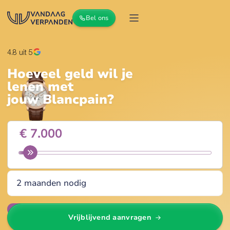
Bel ons
4.8
uit 5
Hoeveel geld wil je
lenen met
jouw
Blancpain
?
Wijzig
Vrijblijvend aanvragen