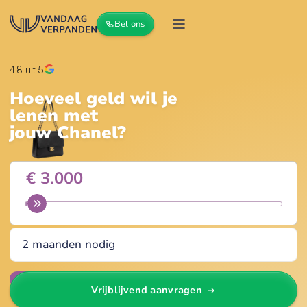
Bel ons
4.8
uit 5
Hoeveel geld wil je
lenen met
jouw
Chanel
?
Wijzig
Vrijblijvend aanvragen