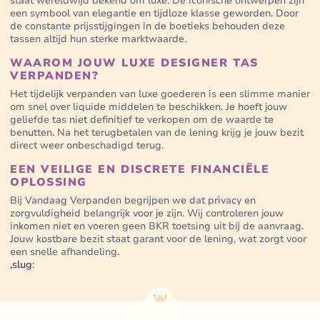
staat wereldwijd bekend om luxe. De iconische ontwerpen zijn
een symbool van elegantie en tijdloze klasse geworden. Door
de constante prijsstijgingen in de boetieks behouden deze
tassen altijd hun sterke marktwaarde.
WAAROM JOUW LUXE DESIGNER TAS
VERPANDEN?
Het tijdelijk verpanden van luxe goederen is een slimme manier
om snel over liquide middelen te beschikken. Je hoeft jouw
geliefde tas niet definitief te verkopen om de waarde te
benutten. Na het terugbetalen van de lening krijg je jouw bezit
direct weer onbeschadigd terug.
EEN VEILIGE EN DISCRETE FINANCIËLE
OPLOSSING
Bij Vandaag Verpanden begrijpen we dat privacy en
zorgvuldigheid belangrijk voor je zijn. Wij controleren jouw
inkomen niet en voeren geen BKR toetsing uit bij de aanvraag.
Jouw kostbare bezit staat garant voor de lening, wat zorgt voor
een snelle afhandeling.
,slug: