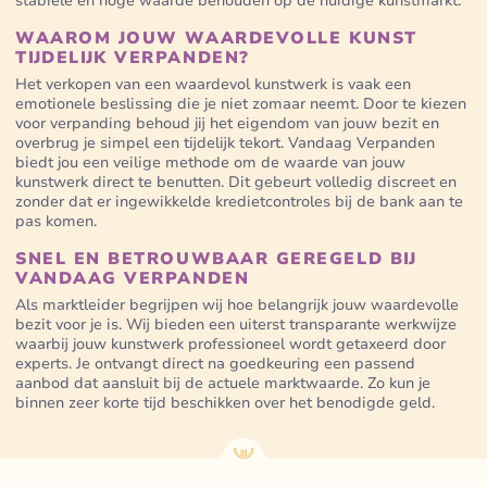
stabiele en hoge waarde behouden op de huidige kunstmarkt.
WAAROM JOUW WAARDEVOLLE KUNST
TIJDELIJK VERPANDEN?
Het verkopen van een waardevol kunstwerk is vaak een
emotionele beslissing die je niet zomaar neemt. Door te kiezen
voor verpanding behoud jij het eigendom van jouw bezit en
overbrug je simpel een tijdelijk tekort. Vandaag Verpanden
biedt jou een veilige methode om de waarde van jouw
kunstwerk direct te benutten. Dit gebeurt volledig discreet en
zonder dat er ingewikkelde kredietcontroles bij de bank aan te
pas komen.
SNEL EN BETROUWBAAR GEREGELD BIJ
VANDAAG VERPANDEN
Als marktleider begrijpen wij hoe belangrijk jouw waardevolle
bezit voor je is. Wij bieden een uiterst transparante werkwijze
waarbij jouw kunstwerk professioneel wordt getaxeerd door
experts. Je ontvangt direct na goedkeuring een passend
aanbod dat aansluit bij de actuele marktwaarde. Zo kun je
binnen zeer korte tijd beschikken over het benodigde geld.