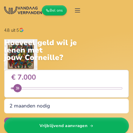
Bel ons
4.8
uit 5
Hoeveel geld wil je
lenen met
jouw
Corneille
?
Wijzig
Vrijblijvend aanvragen