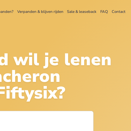
panden?
Verpanden & blijven rijden
Sale & leaseback
FAQ
Contact
d wil je lenen
acheron
iftysix
?