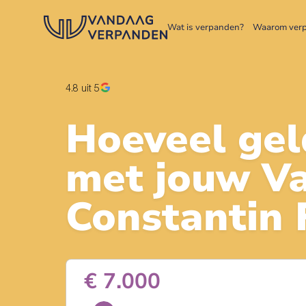
Wat is verpanden?
Waarom ver
4.8
uit 5
Hoeveel gel
met jouw
V
Constantin F