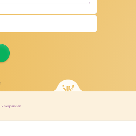
8
six
verpanden