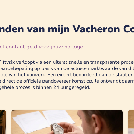
nden van mijn Vacheron C
ct contant geld voor jouw horloge.
ftysix verloopt via een uiterst snelle en transparante pro
waardebepaling op basis van de actuele marktwaarde van di
role van het uurwerk. Een expert beoordeelt dan de staat en
we direct de officiële pandovereenkomst op. Je ontvangt daar
ehele proces is binnen 24 uur geregeld.