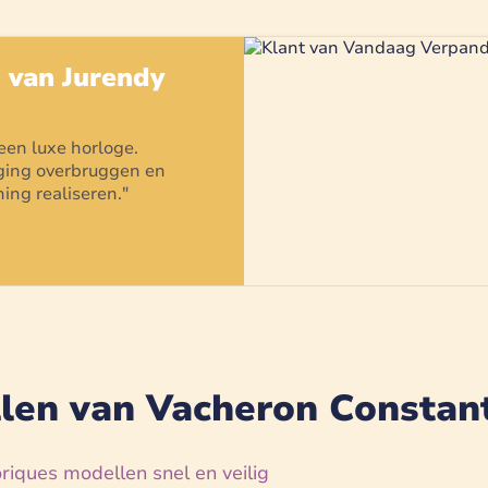
g van
Jurendy
 een
luxe horloge
.
daging overbruggen en
ing realiseren.
"
en van Vacheron Constant
iques modellen snel en veilig