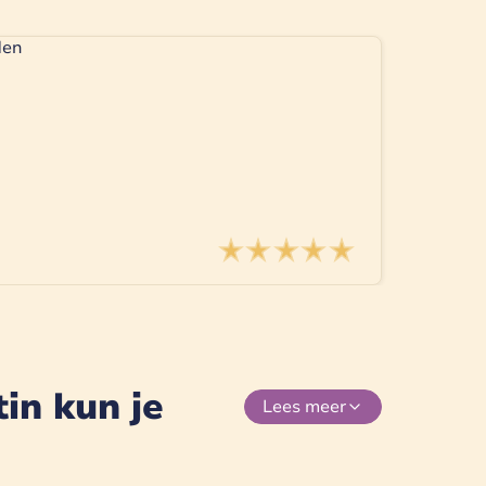
in kun je
Lees
meer