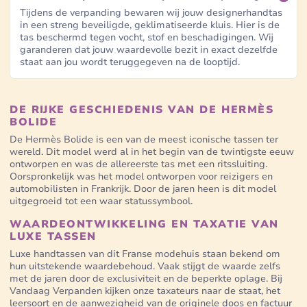
Tijdens de verpanding bewaren wij jouw designerhandtas
in een streng beveiligde, geklimatiseerde kluis. Hier is de
tas beschermd tegen vocht, stof en beschadigingen. Wij
garanderen dat jouw waardevolle bezit in exact dezelfde
staat aan jou wordt teruggegeven na de looptijd.
DE RIJKE GESCHIEDENIS VAN DE HERMÈS
BOLIDE
De Hermès Bolide is een van de meest iconische tassen ter
wereld. Dit model werd al in het begin van de twintigste eeuw
ontworpen en was de allereerste tas met een ritssluiting.
Oorspronkelijk was het model ontworpen voor reizigers en
automobilisten in Frankrijk. Door de jaren heen is dit model
uitgegroeid tot een waar statussymbool.
WAARDEONTWIKKELING EN TAXATIE VAN
LUXE TASSEN
Luxe handtassen van dit Franse modehuis staan bekend om
hun uitstekende waardebehoud. Vaak stijgt de waarde zelfs
met de jaren door de exclusiviteit en de beperkte oplage. Bij
Vandaag Verpanden kijken onze taxateurs naar de staat, het
leersoort en de aanwezigheid van de originele doos en factuur