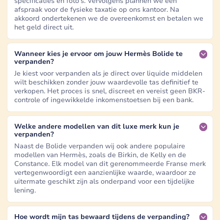
specificaties en foto's. Vervolgens plannen we een
afspraak voor de fysieke taxatie op ons kantoor. Na
akkoord ondertekenen we de overeenkomst en betalen we
het geld direct uit.
Wanneer kies je ervoor om jouw Hermès Bolide te
verpanden?
Je kiest voor verpanden als je direct over liquide middelen
wilt beschikken zonder jouw waardevolle tas definitief te
verkopen. Het proces is snel, discreet en vereist geen BKR-
controle of ingewikkelde inkomenstoetsen bij een bank.
Welke andere modellen van dit luxe merk kun je
verpanden?
Naast de Bolide verpanden wij ook andere populaire
modellen van Hermès, zoals de Birkin, de Kelly en de
Constance. Elk model van dit gerenommeerde Franse merk
vertegenwoordigt een aanzienlijke waarde, waardoor ze
uitermate geschikt zijn als onderpand voor een tijdelijke
lening.
Hoe wordt mijn tas bewaard tijdens de verpanding?