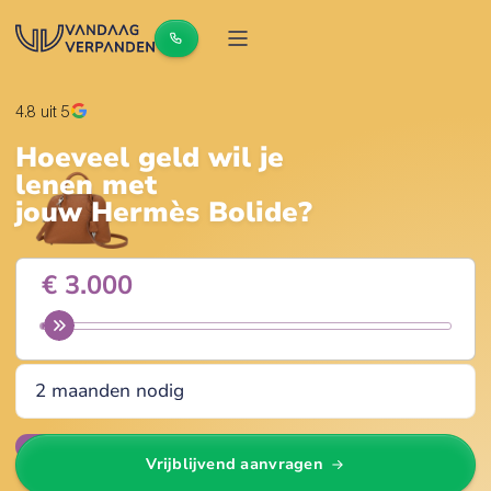
4.8
uit 5
Hoeveel geld wil je
lenen met
jouw
Hermès Bolide
?
Wijzig
Vrijblijvend aanvragen