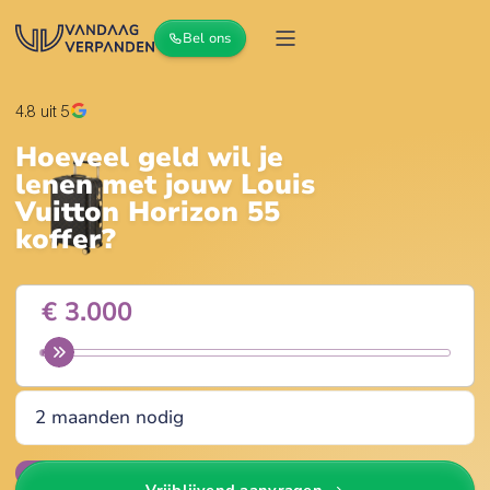
Bel ons
4.8
uit 5
Hoeveel geld wil je
lenen met jouw
Louis
Vuitton Horizon 55
koffer
?
Wijzig