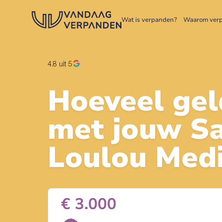
Wat is verpanden?
Waarom ver
4.8
uit 5
Hoeveel gel
met jouw
Sa
Loulou Med