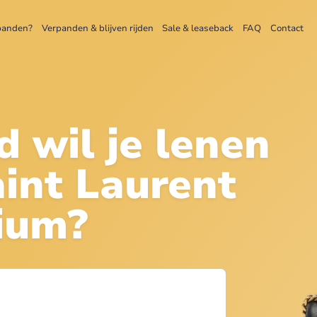
panden?
Verpanden & blijven rijden
Sale & leaseback
FAQ
Contact
d wil je lenen
int Laurent
ium
?