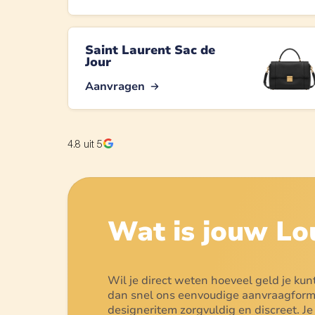
Saint Laurent Sac de
Jour
Aanvragen
4.8
uit 5
Wat is jouw
Lo
Wil je direct weten hoeveel geld je ku
dan snel ons eenvoudige aanvraagformu
designeritem zorgvuldig en discreet. J