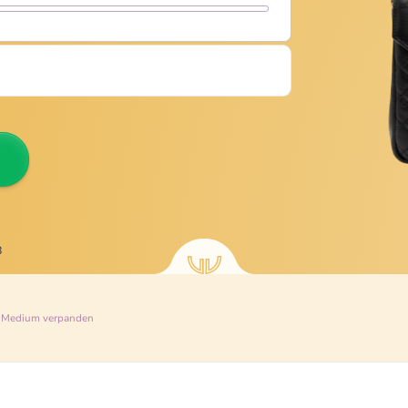
8
 Medium
verpanden