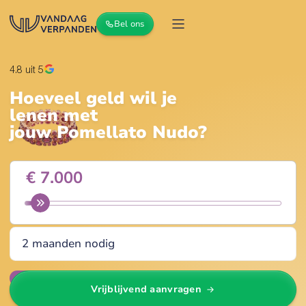
Bel ons
4.8
uit 5
Hoeveel geld wil je
lenen met
jouw
Pomellato Nudo
?
Wijzig
Vrijblijvend aanvragen