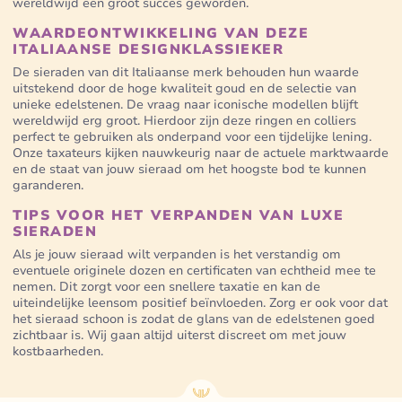
wereldwijd een groot succes geworden.
WAARDEONTWIKKELING VAN DEZE
ITALIAANSE DESIGNKLASSIEKER
De sieraden van dit Italiaanse merk behouden hun waarde
uitstekend door de hoge kwaliteit goud en de selectie van
unieke edelstenen. De vraag naar iconische modellen blijft
wereldwijd erg groot. Hierdoor zijn deze ringen en colliers
perfect te gebruiken als onderpand voor een tijdelijke lening.
Onze taxateurs kijken nauwkeurig naar de actuele marktwaarde
en de staat van jouw sieraad om het hoogste bod te kunnen
garanderen.
TIPS VOOR HET VERPANDEN VAN LUXE
SIERADEN
Als je jouw sieraad wilt verpanden is het verstandig om
eventuele originele dozen en certificaten van echtheid mee te
nemen. Dit zorgt voor een snellere taxatie en kan de
uiteindelijke leensom positief beïnvloeden. Zorg er ook voor dat
het sieraad schoon is zodat de glans van de edelstenen goed
zichtbaar is. Wij gaan altijd uiterst discreet om met jouw
kostbaarheden.