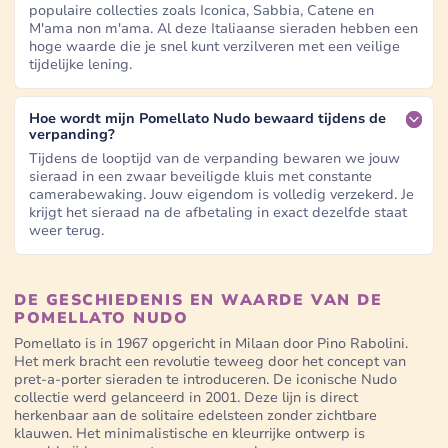
populaire collecties zoals Iconica, Sabbia, Catene en
M'ama non m'ama. Al deze Italiaanse sieraden hebben een
hoge waarde die je snel kunt verzilveren met een veilige
tijdelijke lening.
Hoe wordt mijn Pomellato Nudo bewaard tijdens de
verpanding?
Tijdens de looptijd van de verpanding bewaren we jouw
sieraad in een zwaar beveiligde kluis met constante
camerabewaking. Jouw eigendom is volledig verzekerd. Je
krijgt het sieraad na de afbetaling in exact dezelfde staat
weer terug.
DE GESCHIEDENIS EN WAARDE VAN DE
POMELLATO NUDO
Pomellato is in 1967 opgericht in Milaan door Pino Rabolini.
Het merk bracht een revolutie teweeg door het concept van
pret-a-porter sieraden te introduceren. De iconische Nudo
collectie werd gelanceerd in 2001. Deze lijn is direct
herkenbaar aan de solitaire edelsteen zonder zichtbare
klauwen. Het minimalistische en kleurrijke ontwerp is