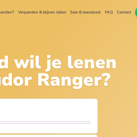
panden?
Verpanden & blijven rijden
Sale & leaseback
FAQ
Contact
d wil je lenen
udor Ranger
?