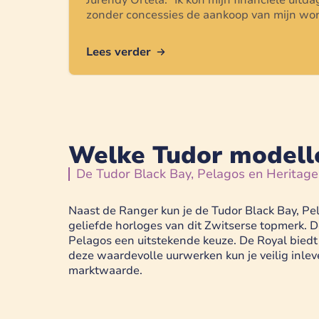
Jurendy Ortela
: "
Ik kon mijn financiële uit
zonder concessies de aankoop van mijn won
Lees verder
Welke Tudor modell
De Tudor Black Bay, Pelagos en Heritage
Naast de Ranger kun je de Tudor Black Bay, Pel
geliefde horloges van dit Zwitserse topmerk. De
Pelagos een uitstekende keuze. De Royal biedt 
deze waardevolle uurwerken kun je veilig inlev
marktwaarde.