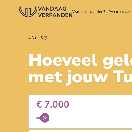
Wat is verpanden?
Waarom ver
4.8
uit 5
Hoeveel gel
met jouw
T