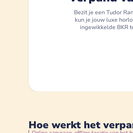
Bezit je een Tudor Ra
kun je jouw luxe horl
ingewikkelde BKR to
Hoe werkt het verp
Online aanvraag, offline taxatie van het h