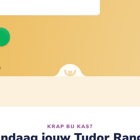
8
KRAP BIJ KAS?
ndaag jouw Tudor Ran