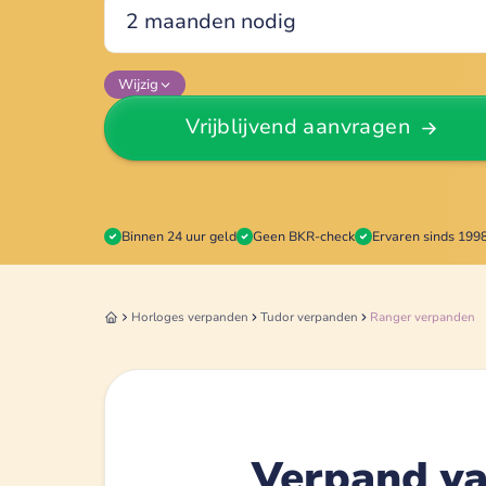
Wijzig
Vrijblijvend aanvragen
Binnen 24 uur geld
Geen BKR-check
Ervaren sinds 199
Horloges
verpanden
Tudor
verpanden
Ranger
verpanden
Verpand va