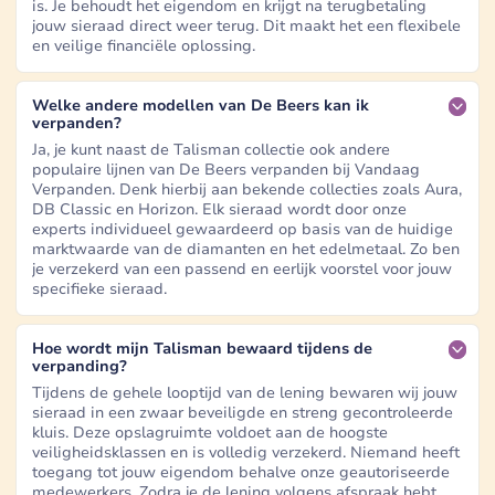
is. Je behoudt het eigendom en krijgt na terugbetaling
jouw sieraad direct weer terug. Dit maakt het een flexibele
en veilige financiële oplossing.
Welke andere modellen van De Beers kan ik
verpanden?
Ja, je kunt naast de Talisman collectie ook andere
populaire lijnen van De Beers verpanden bij Vandaag
Verpanden. Denk hierbij aan bekende collecties zoals Aura,
DB Classic en Horizon. Elk sieraad wordt door onze
experts individueel gewaardeerd op basis van de huidige
marktwaarde van de diamanten en het edelmetaal. Zo ben
je verzekerd van een passend en eerlijk voorstel voor jouw
specifieke sieraad.
Hoe wordt mijn Talisman bewaard tijdens de
verpanding?
Tijdens de gehele looptijd van de lening bewaren wij jouw
sieraad in een zwaar beveiligde en streng gecontroleerde
kluis. Deze opslagruimte voldoet aan de hoogste
veiligheidsklassen en is volledig verzekerd. Niemand heeft
toegang tot jouw eigendom behalve onze geautoriseerde
medewerkers. Zodra je de lening volgens afspraak hebt