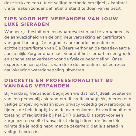
deze stukken een uiterst veilige methode om tijdelijk kapitaal
vrij te maken zonder definitief afstand te doen van je bezit.
TIPS VOOR HET VERPANDEN VAN JOUW
LUXE SIERADEN
Wanneer je besluit om een waardevol sieraad te verpanden, is
de aanwezigheid van de originele verpakking en certificaten
van groot belang. De originele aankoopdocumenten en
echtheidscertificaten van De Beers verhogen de taxatiewaarde
aanzienlijk. Zorg er daarnaast voor dat het sieraad in een goede
en schone staat verkeert voor de fysieke beoordeling. Onze
experts kunnen op basis van deze documenten snel een zeer
nauwkeurige waardebepaling uitvoeren.
DISCRETIE EN PROFESSIONALITEIT BIJ
VANDAAG VERPANDEN
Bij Vandaag Verpanden begrijpen we dat het tijdelijk belelenen
van een persoonlijk sieraad om discretie vraagt. Wij bieden een
veilige omgeving waarin jouw privacy volledig gewaarborgd is
tijdens de hele looptijd van de overeenkomst. Er vindt nooit een
toetsing of registratie bij het BKR plaats. Dit zorgt voor een
zorgeloze en snelle transactie. Je krijgt direct de financiële
ruimte die je nodig hebt, met de zekerheid dat je sieraad in
veilige handen is.