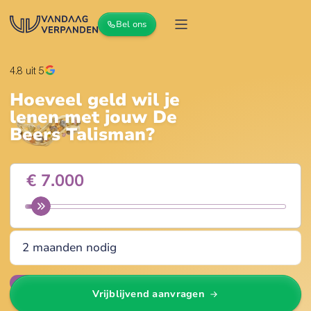
Bel ons
4.8
uit 5
Hoeveel geld wil je
lenen met jouw
De
Beers Talisman
?
Wijzig
Vrijblijvend aanvragen