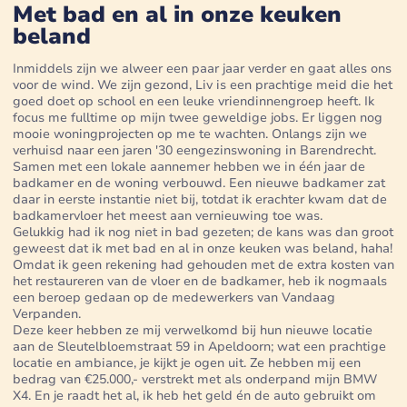
Met bad en al in onze keuken
beland
Inmiddels zijn we alweer een paar jaar verder en gaat alles ons
voor de wind. We zijn gezond, Liv is een prachtige meid die het
goed doet op school en een leuke vriendinnengroep heeft. Ik
focus me fulltime op mijn twee geweldige jobs. Er liggen nog
mooie woningprojecten op me te wachten. Onlangs zijn we
verhuisd naar een jaren '30 eengezinswoning in Barendrecht.
Samen met een lokale aannemer hebben we in één jaar de
badkamer en de woning verbouwd. Een nieuwe badkamer zat
daar in eerste instantie niet bij, totdat ik erachter kwam dat de
badkamervloer het meest aan vernieuwing toe was.
Gelukkig had ik nog niet in bad gezeten; de kans was dan groot
geweest dat ik met bad en al in onze keuken was beland, haha!
Omdat ik geen rekening had gehouden met de extra kosten van
het restaureren van de vloer en de badkamer, heb ik nogmaals
een beroep gedaan op de medewerkers van Vandaag
Verpanden.
Deze keer hebben ze mij verwelkomd bij hun nieuwe locatie
aan de Sleutelbloemstraat 59 in Apeldoorn; wat een prachtige
locatie en ambiance, je kijkt je ogen uit. Ze hebben mij een
bedrag van €25.000,- verstrekt met als onderpand mijn BMW
X4. En je raadt het al, ik heb het geld én de auto gebruikt om