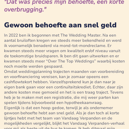
"Dat was precies mijn behoefte, een korte
overbrugging."
Gewoon behoefte aan snel geld
In 2022 ben ik begonnen met The Wedding Master. Na een
aantal bruiloften kregen we steeds meer bekendheid en werd
ik voornamelijk benaderd via mond-tot-mondreclame. Er
kwamen steeds meer vragen om kwaliteit en/of niveau vanuit
de toekomstige bruidsparen. Ik ben dit gaan uitwerken en er
kwamen steeds meer “Over The Top Weddings” waarbij kosten
noch moeite werden gespaard.
Omdat weddingplanning trajecten maanden van voorbereiding
en voorfinanciering vereisen, kan je zomaar opeens een
cashflowtekort hebben. Vanzelfsprekend kun je dan naar je
eigen bank gaan voor een continuïteitskrediet. Echter, daar zijn
andere kosten mee gemoeid en het is een traag traject. Tevens
heb je te maken met een registratie, die mij weer parten kan
spelen tijdens bijvoorbeeld een hypotheekaanvraag.
Eigenlijk is dat een hoop gedoe, terwijl je als ondernemer
gewoon behoefte hebt aan snel geld. Als je dan toch al korte
lijntjes hebt met het team van Vandaag Verpanden en de
mogelijkheden vergelijkt, blijkt het Vandaag Verpanden-verhaal
voor mij als beste uit de bus te komen. Ik heb ditmaal mijn