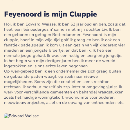
Feyenoord is mijn Cluppie
Hoi, ik ben Edward Weisse. Ik ben 62 jaar oud en ben, zoals dat
heet, een 'éénoudergezin' samen met mijn dochter Liv. Ik ben
een geboren en getogen Rotterdammer. Feyenoord is mijn
cluppie, hoor! In mijn vrije tijd golf ik graag en ben ik ook een
fanatiek padelspeler. Ik kom uit een gezin van vijf kinderen: vier
meiden en een jongste broertje, en dat ben ik. Ik heb een
normale jeugd gehad. Ik was een rustig en leergierig jongetje.
In het begin van mijn dertiger jaren ben ik meer de wereld
ingetrokken en is ons echte leven begonnen.
Op werkgebied ben ik een ondernemer die zich graag buiten
de gebaande paden waagt, op zoek naar nieuwe
mogelijkheden. Soms zijn die creatief en soms rechttoe
rechtaan. Ik verhuur mezelf als zzp-interim omgevingsjurist. Ik
werk voor verschillende gemeenten en behandel vraagstukken
zoals het huidige woningtekort, woonruimte voor ouderen,
nieuwbouwprojecten, asiel en de opvang van ontheemden, etc.