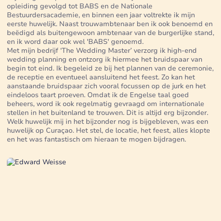
opleiding gevolgd tot BABS en de Nationale
Bestuurdersacademie, en binnen een jaar voltrekte ik mijn
eerste huwelijk. Naast trouwambtenaar ben ik ook benoemd en
beëdigd als buitengewoon ambtenaar van de burgerlijke stand,
en ik word daar ook wel 'BABS' genoemd.
Met mijn bedrijf ‘The Wedding Master’ verzorg ik high-end
wedding planning en ontzorg ik hiermee het bruidspaar van
begin tot eind. Ik begeleid ze bij het plannen van de ceremonie,
de receptie en eventueel aansluitend het feest. Zo kan het
aanstaande bruidspaar zich vooral focussen op de jurk en het
eindeloos taart proeven. Omdat ik de Engelse taal goed
beheers, word ik ook regelmatig gevraagd om internationale
stellen in het buitenland te trouwen. Dit is altijd erg bijzonder.
Welk huwelijk mij in het bijzonder nog is bijgebleven, was een
huwelijk op Curaçao. Het stel, de locatie, het feest, alles klopte
en het was fantastisch om hieraan te mogen bijdragen.