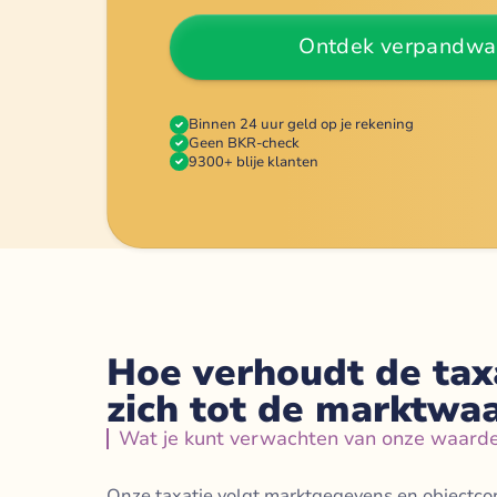
Ontdek verpandwa
Binnen 24 uur geld op je rekening
Geen BKR-check
9300+ blije klanten
Hoe verhoudt de ta
zich tot de marktwa
Wat je kunt verwachten van onze waard
Onze taxatie volgt marktgegevens en objectco