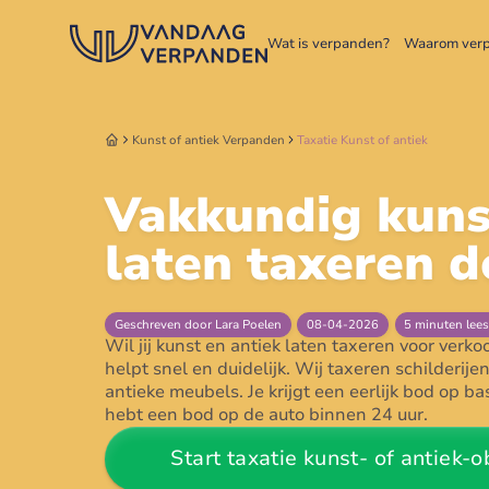
Wat is verpanden?
Waarom ver
Kunst of antiek
Verpanden
Taxatie
Kunst of antiek
Vakkundig kuns
laten taxeren d
Geschreven door
Lara Poelen
08
-
04
-
2026
5
minuten lees
Wil jij kunst en antiek laten taxeren voor ve
helpt snel en duidelijk. Wij taxeren schilderi
antieke meubels. Je krijgt een eerlijk bod op b
hebt een bod op de auto binnen 24 uur.
Start taxatie
kunst- of antiek-o