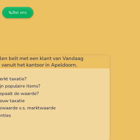
Bel ons
d artikel
rkt taxatie?
jn populaire items?
epaalt de waarde?
jouw taxatie
iewaarde v.s. marktwaarde
nties