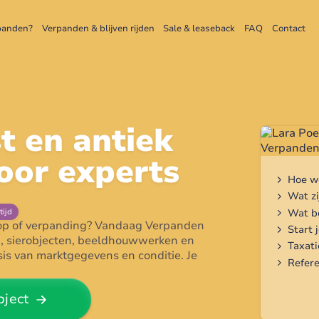
panden?
Verpanden & blijven rijden
Sale & leaseback
FAQ
Contact
t en antiek
oor experts
Inhou
Hoe we
Wat zi
Wat b
tijd
rkoop of verpanding? Vandaag Verpanden
Start 
jen, sierobjecten, beeldhouwwerken en
Taxat
asis van marktgegevens en conditie. Je
Refere
bject