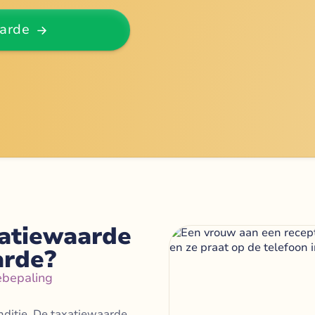
arde
xatiewaarde
arde?
ebepaling
nditie. De taxatiewaarde