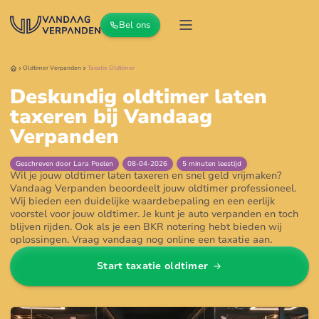
Bel ons
Oldtimer
Verpanden
Taxatie
Oldtimer
Deskundig oldtimer laten
taxeren bij Vandaag
Verpanden
Geschreven door
Lara Poelen
08
-
04
-
2026
5
minuten leestijd
Wil je jouw oldtimer laten taxeren en snel geld vrijmaken?
Vandaag Verpanden beoordeelt jouw oldtimer professioneel.
Wij bieden een duidelijke waardebepaling en een eerlijk
voorstel voor jouw oldtimer. Je kunt je auto verpanden en toch
blijven rijden. Ook als je een BKR notering hebt bieden wij
oplossingen. Vraag vandaag nog online een taxatie aan.
Start taxatie
oldtimer