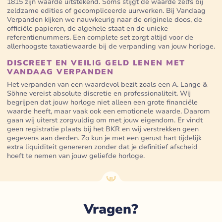
1815 zijn waarde uitstekend. Soms stijgt de waarde zelfs bij
zeldzame edities of gecompliceerde uurwerken. Bij Vandaag
Verpanden kijken we nauwkeurig naar de originele doos, de
officiële papieren, de algehele staat en de unieke
referentienummers. Een complete set zorgt altijd voor de
allerhoogste taxatiewaarde bij de verpanding van jouw horloge.
DISCREET EN VEILIG GELD LENEN MET
VANDAAG VERPANDEN
Het verpanden van een waardevol bezit zoals een A. Lange &
Söhne vereist absolute discretie en professionaliteit. Wij
begrijpen dat jouw horloge niet alleen een grote financiële
waarde heeft, maar vaak ook een emotionele waarde. Daarom
gaan wij uiterst zorgvuldig om met jouw eigendom. Er vindt
geen registratie plaats bij het BKR en wij verstrekken geen
gegevens aan derden. Zo kun je met een gerust hart tijdelijk
extra liquiditeit genereren zonder dat je definitief afscheid
hoeft te nemen van jouw geliefde horloge.
Vragen?