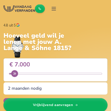
4.8
uit 5
Hoeveel geld wil je
lenen met jouw
A.
Lange & Söhne 1815
?
Wijzig
Vrijblijvend aanvragen