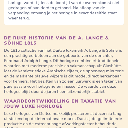
horloge wordt tijdens de looptijd van de overeenkomst niet
gedragen of aan derden getoond. Na afloop van de
verpanding ontvang je het horloge in exact dezelfde staat
weer terug.
DE RIJKE HISTORIE VAN DE A. LANGE &
SÖHNE 1815
De 1815 collectie van het Duitse luxemerk A. Lange & Söhne is
een prachtig eerbetoon aan de geboorte van de oprichter,
Ferdinand Adolph Lange. Dit horloge combineert traditionele
waarden met moderne precisie en vakmanschap uit Glashütte.
Met de karakteristieke Arabische cijfers, de spoorweg minuterie
en de markante blauwe wijzers is dit model direct herkenbaar
voor kenners. Het bezitten van zo een uurwerk is een teken van
pure passie voor horlogerie en finesse. De waarde van deze
horloges blijft door de jaren heen uitzonderlijk stabiel.
WAARDEONTWIKKELING EN TAXATIE VAN
JOUW LUXE HORLOGE
Luxe horloges van Duitse makkelijk presteren al decennia lang
uitstekend op de internationale markt. Dankzij de gelimiteerde
productie en de extreem hoge afwerkingsfactor behoudt de