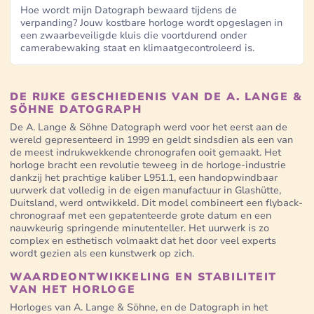
Hoe wordt mijn Datograph bewaard tijdens de
verpanding? Jouw kostbare horloge wordt opgeslagen in
een zwaarbeveiligde kluis die voortdurend onder
camerabewaking staat en klimaatgecontroleerd is.
DE RIJKE GESCHIEDENIS VAN DE A. LANGE &
SÖHNE DATOGRAPH
De A. Lange & Söhne Datograph werd voor het eerst aan de
wereld gepresenteerd in 1999 en geldt sindsdien als een van
de meest indrukwekkende chronografen ooit gemaakt. Het
horloge bracht een revolutie teweeg in de horloge-industrie
dankzij het prachtige kaliber L951.1, een handopwindbaar
uurwerk dat volledig in de eigen manufactuur in Glashütte,
Duitsland, werd ontwikkeld. Dit model combineert een flyback-
chronograaf met een gepatenteerde grote datum en een
nauwkeurig springende minutenteller. Het uurwerk is zo
complex en esthetisch volmaakt dat het door veel experts
wordt gezien als een kunstwerk op zich.
WAARDEONTWIKKELING EN STABILITEIT
VAN HET HORLOGE
Horloges van A. Lange & Söhne, en de Datograph in het