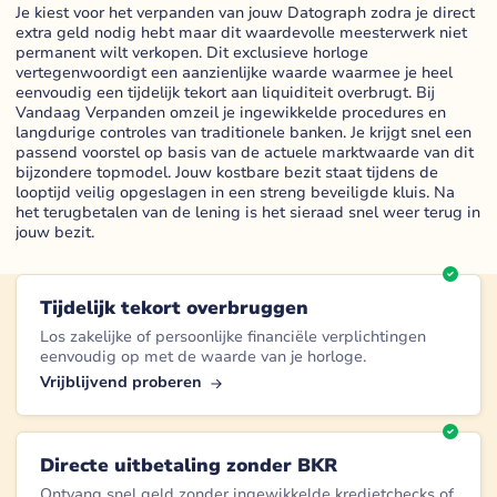
Je kiest voor het verpanden van jouw Datograph zodra je direct
extra geld nodig hebt maar dit waardevolle meesterwerk niet
permanent wilt verkopen. Dit exclusieve horloge
vertegenwoordigt een aanzienlijke waarde waarmee je heel
eenvoudig een tijdelijk tekort aan liquiditeit overbrugt. Bij
Vandaag Verpanden omzeil je ingewikkelde procedures en
langdurige controles van traditionele banken. Je krijgt snel een
passend voorstel op basis van de actuele marktwaarde van dit
bijzondere topmodel. Jouw kostbare bezit staat tijdens de
looptijd veilig opgeslagen in een streng beveiligde kluis. Na
het terugbetalen van de lening is het sieraad snel weer terug in
jouw bezit.
Tijdelijk tekort overbruggen
Los zakelijke of persoonlijke financiële verplichtingen
eenvoudig op met de waarde van je horloge.
Vrijblijvend proberen
Directe uitbetaling zonder BKR
Ontvang snel geld zonder ingewikkelde kredietchecks of