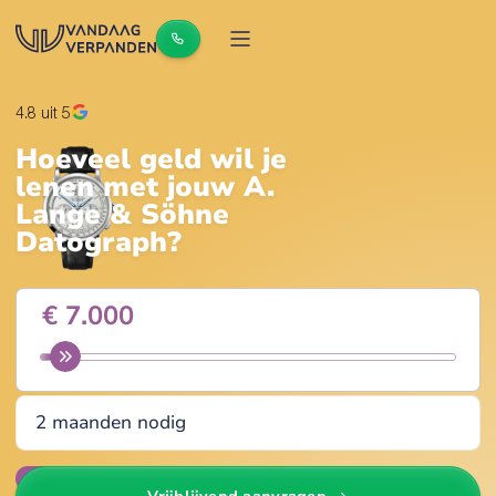
4.8
uit 5
Hoeveel geld wil je
lenen met jouw
A.
Lange & Söhne
Datograph
?
Wijzig