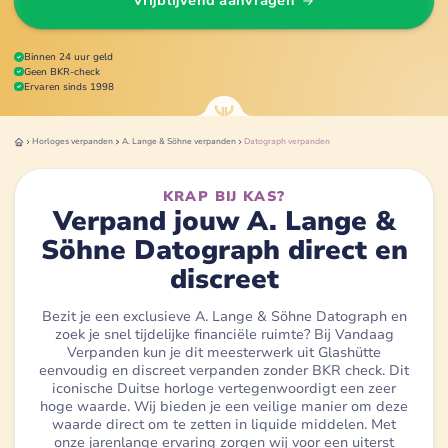
Vrijblijvend aanvragen
Binnen 24 uur geld
Geen BKR-check
Ervaren sinds 1998
Horloges
verpanden
A. Lange & Söhne
verpanden
Datograph
verpanden
KRAP BIJ KAS?
Verpand jouw A. Lange &
Söhne Datograph direct en
discreet
Bezit je een exclusieve A. Lange & Söhne Datograph en
zoek je snel tijdelijke financiële ruimte? Bij Vandaag
Verpanden kun je dit meesterwerk uit Glashütte
eenvoudig en discreet verpanden zonder BKR check. Dit
iconische Duitse horloge vertegenwoordigt een zeer
hoge waarde. Wij bieden je een veilige manier om deze
waarde direct om te zetten in liquide middelen. Met
onze jarenlange ervaring zorgen wij voor een uiterst