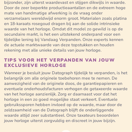
bijzonder, zijn uiterst waardevast en stijgen dikwijls in waarde.
Door de zeer beperkte productieaantallen en de extreem hoge
mate van handmatige afwerking is de vraag onder
verzamelaars wereldwijd enorm groot. Materialen zoals platina
en 18-karaats rosegoud dragen bij aan de solide intrinsieke
waarde van het horloge. Omdat dit model zo gewild is op de
secundaire markt, is het een uitstekend onderpand voor een
tijdelijke lening bij Vandaag Verpanden. Onze experts kennen
de actuele marktwaarde van deze topstukken en houden
rekening met alle unieke details van jouw horloge.
TIPS VOOR HET VERPANDEN VAN JOUW
EXCLUSIEVE HORLOGE
Wanneer je besluit jouw Datograph tijdelijk te verpanden, is het
belangrijk om alle originele toebehoren mee te nemen. De
aanwezigheid van de originele doos, de garantiepapieren en
eventuele onderhoudsfacturen verhogen de getaxeerde waarde
van het horloge aanzienlijk. Zorg er daarnaast voor dat het
horloge in een zo goed mogelijke staat verkeert. Eventuele
gebruikssporen hebben invloed op de waarde, maar door de
zeldzaamheid van de Datograph blijft de onderliggende
waarde altijd zeer substantieel. Onze taxateurs beoordelen
jouw horloge uiterst zorgvuldig en discreet in jouw bijzijn.