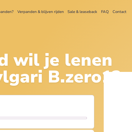
panden?
Verpanden & blijven rijden
Sale & leaseback
FAQ
Contact
d wil je lenen
lgari B.zero1
?