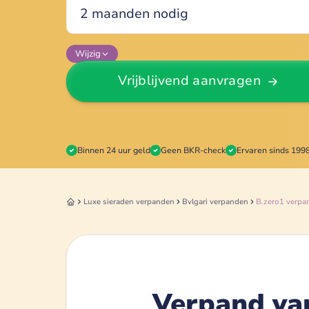
Wijzig
Vrijblijvend aanvragen
Binnen 24 uur geld
Geen BKR-check
Ervaren sinds 199
Luxe sieraden
verpanden
Bvlgari
verpanden
B.zero1
verpa
Verpand van