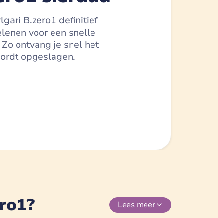
gari B.zero1 definitief
elenen voor een snelle
 Zo ontvang je snel het
 wordt opgeslagen.
ro1?
Lees
meer