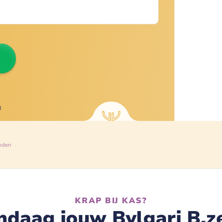
8
nden
KRAP BIJ KAS?
daag jouw Bvlgari B.z