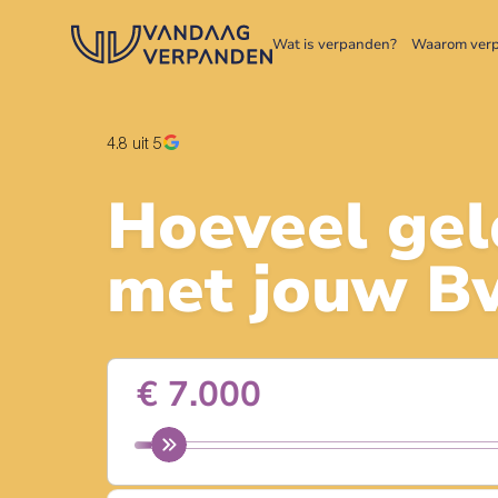
Wat is verpanden?
Waarom ver
4.8
uit 5
Hoeveel gel
met jouw
Bv