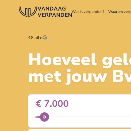
Wat is verpanden?
Waarom ver
4.8
uit 5
Hoeveel gel
met jouw
Bv