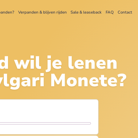
panden?
Verpanden & blijven rijden
Sale & leaseback
FAQ
Contact
d wil je lenen
lgari Monete
?