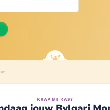
8
nden
KRAP BIJ KAS?
ndaag jouw Bvlgari Mon