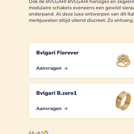
Ook de BVLGARI BVLGARI horloges en zegelring
modulaire schakels eveneens een gewild sieraad 
onderpand. Al deze luxe ontwerpen van dit Ita
merkjuwelen altijd uiterst discreet. Zo ontvan
Bvlgari Fiorever
Aanvragen
Bvlgari B.zero1
Aanvragen
4.8
uit 5