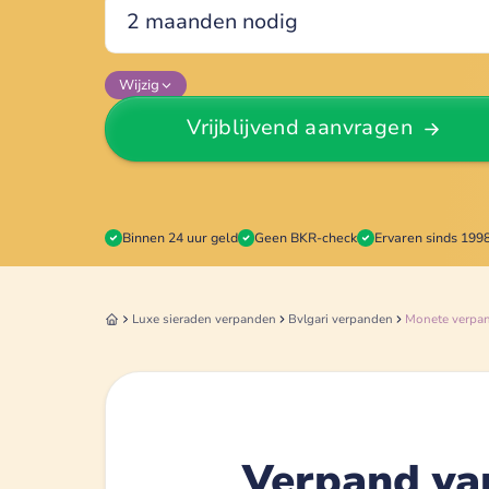
Wijzig
Vrijblijvend aanvragen
Binnen 24 uur geld
Geen BKR-check
Ervaren sinds 199
Luxe sieraden
verpanden
Bvlgari
verpanden
Monete
verpa
Verpand va