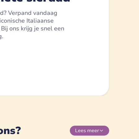
raad? Verpand vandaag
conische Italiaanse
j ons krijg je snel een
g.
ons?
Lees
meer