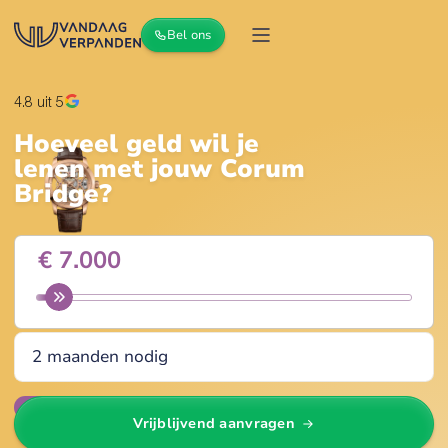
Bel ons
4.8
uit 5
Hoeveel geld wil je
lenen met jouw
Corum
Bridge
?
Wijzig
Vrijblijvend aanvragen