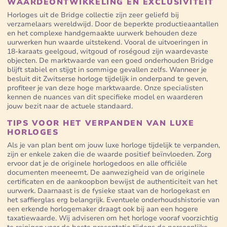
WAARDEONTWIKKELING EN EXCLUSIVITEIT
Horloges uit de Bridge collectie zijn zeer geliefd bij
verzamelaars wereldwijd. Door de beperkte productieaantallen
en het complexe handgemaakte uurwerk behouden deze
uurwerken hun waarde uitstekend. Vooral de uitvoeringen in
18-karaats geelgoud, witgoud of roségoud zijn waardevaste
objecten. De marktwaarde van een goed onderhouden Bridge
blijft stabiel en stijgt in sommige gevallen zelfs. Wanneer je
besluit dit Zwitserse horloge tijdelijk in onderpand te geven,
profiteer je van deze hoge marktwaarde. Onze specialisten
kennen de nuances van dit specifieke model en waarderen
jouw bezit naar de actuele standaard.
TIPS VOOR HET VERPANDEN VAN LUXE
HORLOGES
Als je van plan bent om jouw luxe horloge tijdelijk te verpanden,
zijn er enkele zaken die de waarde positief beïnvloeden. Zorg
ervoor dat je de originele horlogedoos en alle officiële
documenten meeneemt. De aanwezigheid van de originele
certificaten en de aankoopbon bewijst de authenticiteit van het
uurwerk. Daarnaast is de fysieke staat van de horlogekast en
het saffierglas erg belangrijk. Eventuele onderhoudshistorie van
een erkende horlogemaker draagt ook bij aan een hogere
taxatiewaarde. Wij adviseren om het horloge vooraf voorzichtig