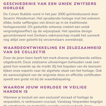
GESCHIEDENIS VAN EEN UNIEK ZWITSERS
HORLOGE
De Corum Bubble werd in het jaar 2000 geïntroduceerd door
Severin Wunderman. Het opvallende horloge met het extreem
dikke, bolle saffierglas viel direct op in de traditionele
horlogewereld. Dit gedurfde ontwerp creëert een uniek
vergrootglaseffect op de wijzerplaat. Het speelse design
gecombineerd met Zwitsers vakmanschap maakt het uurwerk
nog altijd zeer geliefd bij verzamelaars wereldwijd.
WAARDEONTWIKKELING EN ZELDZAAMHEID
VAN DE COLLECTIE
Door de jaren heen heeft het merk diverse gelimiteerde edities
uitgebracht. Deze zeldzame uitvoeringen behouden vaak zeer
goed hun waarde op de markt. Bij het bepalen van de leensom
kijken onze experts naar de algehele staat van het horloge. Ook
de aanwezigheid van de originele doos en officiële certificaten
speelt een grote rol bij de waardebepaling.
WAAROM JOUW HORLOGE IN VEILIGE
HANDEN IS
Wanneer je besluit om een exclusief sieraad of horloge te
verpanden, is vertrouwen cruciaal. Vandaag Verpanden begrijpt
de emotionele en materiële waarde van jouw bezit. Jouw