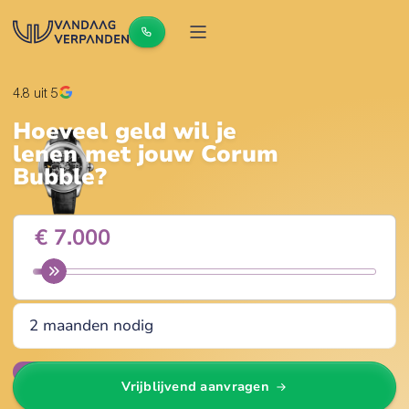
4.8
uit 5
Hoeveel geld wil je
lenen met jouw
Corum
Bubble
?
Wijzig
Vrijblijvend aanvragen