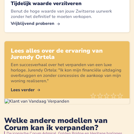
Tijdelijk waarde verzilveren
Benut de hoge waarde van jouw Zwitserse uurwerk
zonder het definitief te moeten verkopen.
Vrijblijvend proberen
Lees alles over de ervaring van
Jurendy Ortela
Een succesverhaal over het verpanden van een
luxe
horloge
.
Jurendy Ortela
: "
Ik kon mijn financiële uitdaging
overbruggen en zonder concessies de aankoop van mijn
woning realiseren.
"
Lees verder
Welke andere modellen van
Corum kan ik verpanden?
De iconische Corum Admiral, Golden Bridge en Heritage horloges.