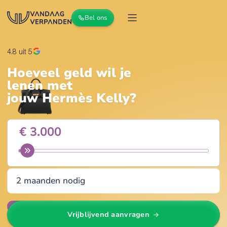
Bel ons
4.8
uit 5
Hoeveel geld wil je
lenen met
jouw
Hermès Kelly
?
Wijzig
Vrijblijvend aanvragen