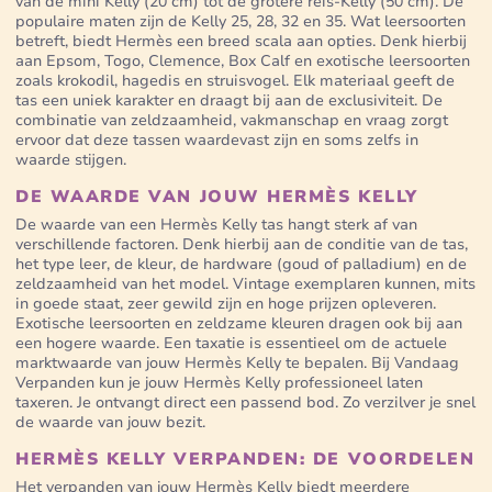
van de mini Kelly (20 cm) tot de grotere reis-Kelly (50 cm). De
populaire maten zijn de Kelly 25, 28, 32 en 35. Wat leersoorten
betreft, biedt Hermès een breed scala aan opties. Denk hierbij
aan Epsom, Togo, Clemence, Box Calf en exotische leersoorten
zoals krokodil, hagedis en struisvogel. Elk materiaal geeft de
tas een uniek karakter en draagt bij aan de exclusiviteit. De
combinatie van zeldzaamheid, vakmanschap en vraag zorgt
ervoor dat deze tassen waardevast zijn en soms zelfs in
waarde stijgen.
DE WAARDE VAN JOUW HERMÈS KELLY
De waarde van een Hermès Kelly tas hangt sterk af van
verschillende factoren. Denk hierbij aan de conditie van de tas,
het type leer, de kleur, de hardware (goud of palladium) en de
zeldzaamheid van het model. Vintage exemplaren kunnen, mits
in goede staat, zeer gewild zijn en hoge prijzen opleveren.
Exotische leersoorten en zeldzame kleuren dragen ook bij aan
een hogere waarde. Een taxatie is essentieel om de actuele
marktwaarde van jouw Hermès Kelly te bepalen. Bij Vandaag
Verpanden kun je jouw Hermès Kelly professioneel laten
taxeren. Je ontvangt direct een passend bod. Zo verzilver je snel
de waarde van jouw bezit.
HERMÈS KELLY VERPANDEN: DE VOORDELEN
Het verpanden van jouw Hermès Kelly biedt meerdere