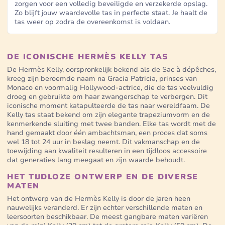
zorgen voor een volledig beveiligde en verzekerde opslag.
Zo blijft jouw waardevolle tas in perfecte staat. Je haalt de
tas weer op zodra de overeenkomst is voldaan.
DE ICONISCHE HERMÈS KELLY TAS
De Hermès Kelly, oorspronkelijk bekend als de Sac à dépêches,
kreeg zijn beroemde naam na Gracia Patricia, prinses van
Monaco en voormalig Hollywood-actrice, die de tas veelvuldig
droeg en gebruikte om haar zwangerschap te verbergen. Dit
iconische moment katapulteerde de tas naar wereldfaam. De
Kelly tas staat bekend om zijn elegante trapeziumvorm en de
kenmerkende sluiting met twee banden. Elke tas wordt met de
hand gemaakt door één ambachtsman, een proces dat soms
wel 18 tot 24 uur in beslag neemt. Dit vakmanschap en de
toewijding aan kwaliteit resulteren in een tijdloos accessoire
dat generaties lang meegaat en zijn waarde behoudt.
HET TIJDLOZE ONTWERP EN DE DIVERSE
MATEN
Het ontwerp van de Hermès Kelly is door de jaren heen
nauwelijks veranderd. Er zijn echter verschillende maten en
leersoorten beschikbaar. De meest gangbare maten variëren