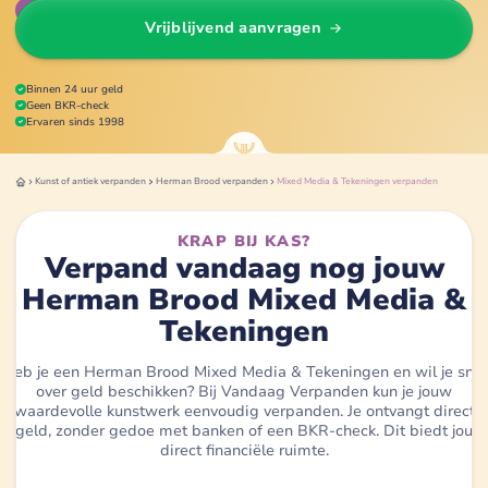
Wijzig
Vrijblijvend aanvragen
Binnen 24 uur geld
Geen BKR-check
Ervaren sinds 1998
Kunst of antiek
verpanden
Herman Brood
verpanden
Mixed Media & Tekeningen
verpanden
KRAP BIJ KAS?
Verpand vandaag nog jouw
Herman Brood Mixed Media &
Tekeningen
Heb je een Herman Brood Mixed Media & Tekeningen en wil je snel
over geld beschikken? Bij Vandaag Verpanden kun je jouw
waardevolle kunstwerk eenvoudig verpanden. Je ontvangt direct
geld, zonder gedoe met banken of een BKR-check. Dit biedt jou
direct financiële ruimte.