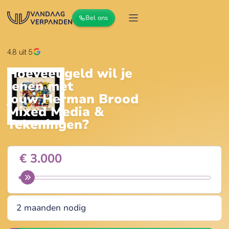
Bel ons
4.8
uit 5
Hoeveel geld wil je
lenen met
jouw
Herman Brood
Mixed Media &
Tekeningen
?