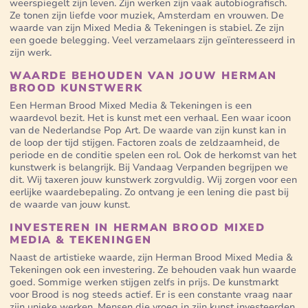
weerspiegelt zijn leven. Zijn werken zijn vaak autobiografisch.
Ze tonen zijn liefde voor muziek, Amsterdam en vrouwen. De
waarde van zijn Mixed Media & Tekeningen is stabiel. Ze zijn
een goede belegging. Veel verzamelaars zijn geïnteresseerd in
zijn werk.
WAARDE BEHOUDEN VAN JOUW HERMAN
BROOD KUNSTWERK
Een Herman Brood Mixed Media & Tekeningen is een
waardevol bezit. Het is kunst met een verhaal. Een waar icoon
van de Nederlandse Pop Art. De waarde van zijn kunst kan in
de loop der tijd stijgen. Factoren zoals de zeldzaamheid, de
periode en de conditie spelen een rol. Ook de herkomst van het
kunstwerk is belangrijk. Bij Vandaag Verpanden begrijpen we
dit. Wij taxeren jouw kunstwerk zorgvuldig. Wij zorgen voor een
eerlijke waardebepaling. Zo ontvang je een lening die past bij
de waarde van jouw kunst.
INVESTEREN IN HERMAN BROOD MIXED
MEDIA & TEKENINGEN
Naast de artistieke waarde, zijn Herman Brood Mixed Media &
Tekeningen ook een investering. Ze behouden vaak hun waarde
goed. Sommige werken stijgen zelfs in prijs. De kunstmarkt
voor Brood is nog steeds actief. Er is een constante vraag naar
zijn unieke werken. Mensen die vroeg in zijn kunst investeerden,