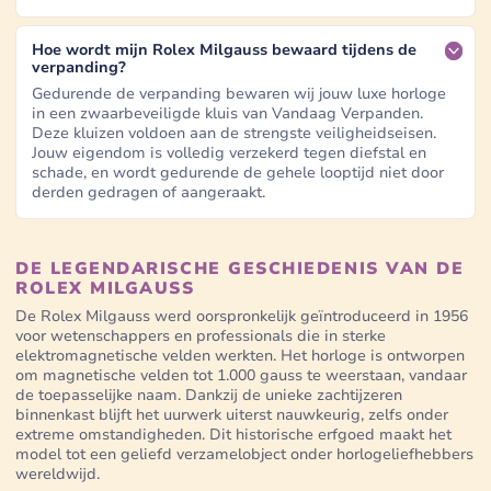
Hoe wordt mijn Rolex Milgauss bewaard tijdens de
verpanding?
Gedurende de verpanding bewaren wij jouw luxe horloge
in een zwaarbeveiligde kluis van Vandaag Verpanden.
Deze kluizen voldoen aan de strengste veiligheidseisen.
Jouw eigendom is volledig verzekerd tegen diefstal en
schade, en wordt gedurende de gehele looptijd niet door
derden gedragen of aangeraakt.
DE LEGENDARISCHE GESCHIEDENIS VAN DE
ROLEX MILGAUSS
De Rolex Milgauss werd oorspronkelijk geïntroduceerd in 1956
voor wetenschappers en professionals die in sterke
elektromagnetische velden werkten. Het horloge is ontworpen
om magnetische velden tot 1.000 gauss te weerstaan, vandaar
de toepasselijke naam. Dankzij de unieke zachtijzeren
binnenkast blijft het uurwerk uiterst nauwkeurig, zelfs onder
extreme omstandigheden. Dit historische erfgoed maakt het
model tot een geliefd verzamelobject onder horlogeliefhebbers
wereldwijd.