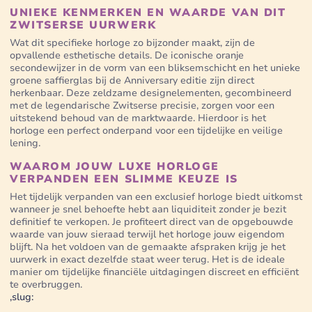
UNIEKE KENMERKEN EN WAARDE VAN DIT
ZWITSERSE UURWERK
Wat dit specifieke horloge zo bijzonder maakt, zijn de
opvallende esthetische details. De iconische oranje
secondewijzer in de vorm van een bliksemschicht en het unieke
groene saffierglas bij de Anniversary editie zijn direct
herkenbaar. Deze zeldzame designelementen, gecombineerd
met de legendarische Zwitserse precisie, zorgen voor een
uitstekend behoud van de marktwaarde. Hierdoor is het
horloge een perfect onderpand voor een tijdelijke en veilige
lening.
WAAROM JOUW LUXE HORLOGE
VERPANDEN EEN SLIMME KEUZE IS
Het tijdelijk verpanden van een exclusief horloge biedt uitkomst
wanneer je snel behoefte hebt aan liquiditeit zonder je bezit
definitief te verkopen. Je profiteert direct van de opgebouwde
waarde van jouw sieraad terwijl het horloge jouw eigendom
blijft. Na het voldoen van de gemaakte afspraken krijg je het
uurwerk in exact dezelfde staat weer terug. Het is de ideale
manier om tijdelijke financiële uitdagingen discreet en efficiënt
te overbruggen.
,slug: