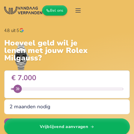
Bel ons
4.8
uit 5
Hoeveel geld wil je
lenen met jouw
Rolex
Milgauss
?
Wijzig
Vrijblijvend aanvragen