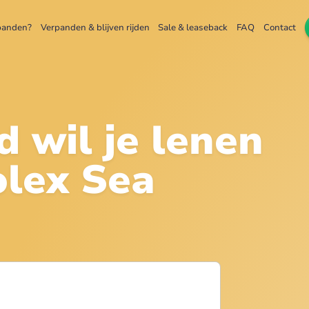
panden?
Verpanden & blijven rijden
Sale & leaseback
FAQ
Contact
d wil je lenen
lex Sea