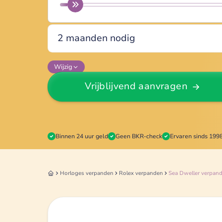
Wijzig
Vrijblijvend aanvragen
Binnen 24 uur geld
Geen BKR-check
Ervaren sinds 199
Horloges
verpanden
Rolex
verpanden
Sea Dweller
verpan