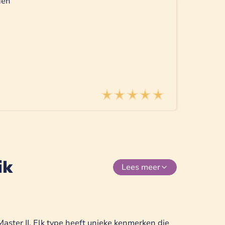
ik
Lees
meer
ster II. Elk type heeft unieke kenmerken die