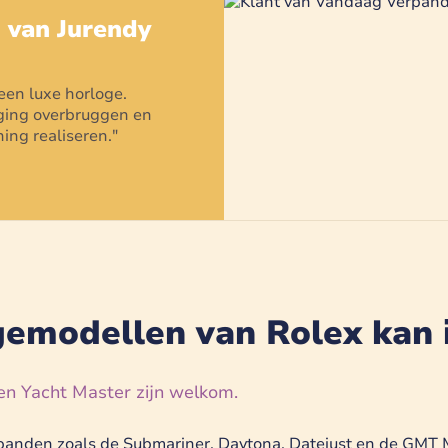
g van
Jurendy
 een
luxe horloge
.
daging overbruggen en
ing realiseren.
"
emodellen van Rolex kan 
en Yacht Master zijn welkom.
panden zoals de Submariner, Daytona, Datejust en de GMT Ma