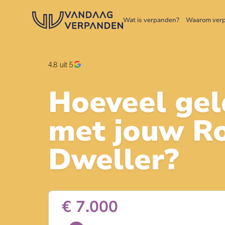
Wat is verpanden?
Waarom ver
4.8
uit 5
Hoeveel gel
met jouw
Ro
Dweller
?