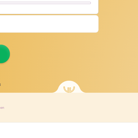
8
den