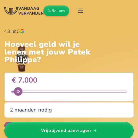
Bel ons
4.8
uit 5
Hoeveel geld wil je
lenen met jouw
Patek
Philippe
?
Wijzig
Vrijblijvend aanvragen