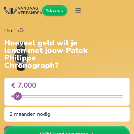
Bel ons
4.8
uit 5
Hoeveel geld wil je
lenen met jouw
Patek
Philippe
Chronograph
?
Wijzig