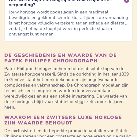
verpanding?
Jouw horloge wordt opgeslagen in een maximaal
beveiligde en geklimatiseerde kluis. Tijdens de verpanding
is het horloge volledig verzekerd tegen schade en diefstal,
zodat je het na de looptijd weer in perfecte staat in
ontvangst kunt nemen.
DE GESCHIEDENIS EN WAARDE VAN DE
PATEK PHILIPPE CHRONOGRAPH
Patek Philippe horloges behoren tot de absolute top van de
Zwitserse horlogemakerij. Sinds de oprichting in het jaar 1839
in Genève staat het merk bekend om zijn ongeëvenaarde
complicaties en vakmanschap. De Chronograph modellen zijn
technisch zeer complex en worden door verzamelaars
wereldwijd gezien als een solide investering. De waarde van
deze horloges blijft vaak stabiel of stijgt zelfs door de jaren
heen.
WAAROM EEN ZWITSERS LUXE HORLOGE
ZIJN WAARDE BEHOUDT
De exclusiviteit en de beperkte productieaantallen van Patek
Philippe zorgen voor een constante en hoge vraag op de markt.