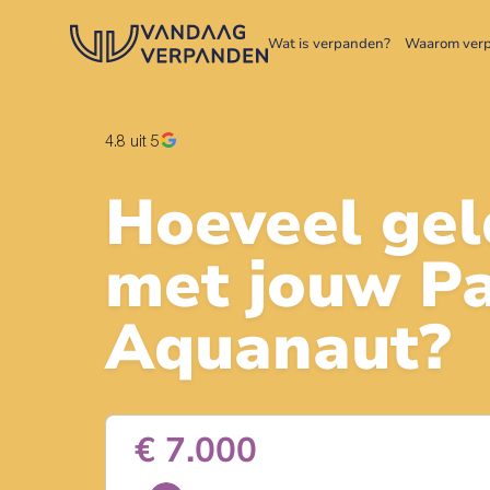
Wat is verpanden?
Waarom ver
4.8
uit 5
Hoeveel gel
met jouw
Pa
Aquanaut
?