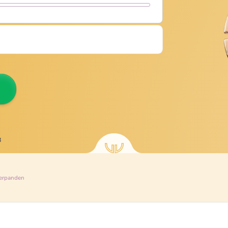
8
erpanden