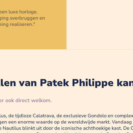
 een
luxe horloge
.
daging overbruggen en
ing realiseren.
"
en van Patek Philippe kan
er ook direct welkom.
lus, de tijdloze Calatrava, de exclusieve Gondolo en compl
en een enorme waarde op de wereldwijde markt. Vandaag Ve
 Nautilus blinkt uit door de iconische achthoekige kast. De 