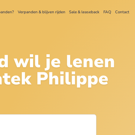
panden?
Verpanden & blijven rijden
Sale & leaseback
FAQ
Contact
d wil je lenen
tek Philippe