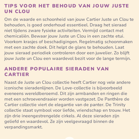
TIPS VOOR HET BEHOUD VAN JOUW JUSTE
UN CLOU
Om de waarde en schoonheid van jouw Cartier Juste un Clou te
behouden, is goed onderhoud essentieel. Draag het sieraad
niet tijdens zware fysieke activiteiten. Vermijd contact met
chemicaliën. Bewaar jouw Juste un Clou in een zachte etui.
Voorkom krasjes of beschadigingen. Regelmatig schoonmaken
met een zachte doek. Dit helpt de glans te behouden. Laat
jouw sieraad periodiek controleren door een juwelier. Zo blijft
jouw Juste un Clou een waardevol bezit voor de lange termijn.
ANDERE POPULAIRE SIERADEN VAN
CARTIER
Naast de Juste un Clou collectie heeft Cartier nog vele andere
iconische sieradenlijnen. De Love-collectie is bijvoorbeeld
eveneens wereldberoemd. Dit zijn armbanden en ringen die
met een schroevendraaier worden vastgezet. De Panthère de
Cartier collectie viert de elegantie van de panter. De Trinity
collectie staat symbool voor liefde, vriendschap en trouw. Het
zijn drie ineengestrengelde cirkels. Al deze sieraden zijn
geliefd en waardevol. Ze zijn veelgevraagd binnen de
verpandingsmarkt.