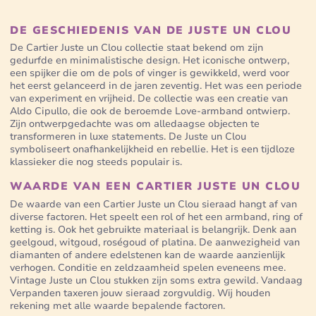
DE GESCHIEDENIS VAN DE JUSTE UN CLOU
De Cartier Juste un Clou collectie staat bekend om zijn
gedurfde en minimalistische design. Het iconische ontwerp,
een spijker die om de pols of vinger is gewikkeld, werd voor
het eerst gelanceerd in de jaren zeventig. Het was een periode
van experiment en vrijheid. De collectie was een creatie van
Aldo Cipullo, die ook de beroemde Love-armband ontwierp.
Zijn ontwerpgedachte was om alledaagse objecten te
transformeren in luxe statements. De Juste un Clou
symboliseert onafhankelijkheid en rebellie. Het is een tijdloze
klassieker die nog steeds populair is.
WAARDE VAN EEN CARTIER JUSTE UN CLOU
De waarde van een Cartier Juste un Clou sieraad hangt af van
diverse factoren. Het speelt een rol of het een armband, ring of
ketting is. Ook het gebruikte materiaal is belangrijk. Denk aan
geelgoud, witgoud, roségoud of platina. De aanwezigheid van
diamanten of andere edelstenen kan de waarde aanzienlijk
verhogen. Conditie en zeldzaamheid spelen eveneens mee.
Vintage Juste un Clou stukken zijn soms extra gewild. Vandaag
Verpanden taxeren jouw sieraad zorgvuldig. Wij houden
rekening met alle waarde bepalende factoren.