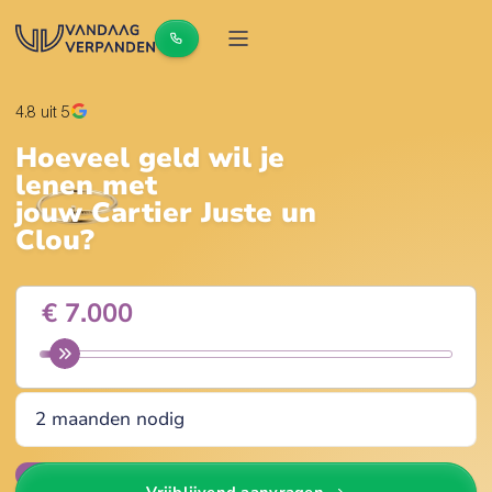
4.8
uit 5
Hoeveel geld wil je
lenen met
jouw
Cartier Juste un
Clou
?
Wijzig