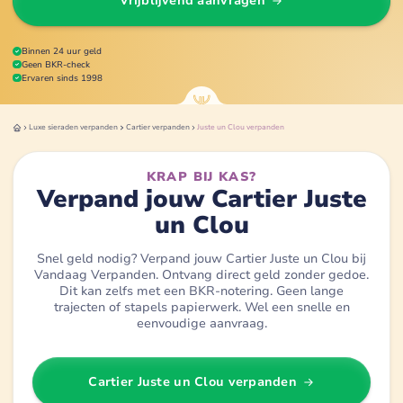
Vrijblijvend aanvragen
Binnen 24 uur geld
Geen BKR-check
Ervaren sinds 1998
Luxe sieraden
verpanden
Cartier
verpanden
Juste un Clou
verpanden
KRAP BIJ KAS?
Verpand jouw Cartier Juste
un Clou
Snel geld nodig? Verpand jouw Cartier Juste un Clou bij
Vandaag Verpanden. Ontvang direct geld zonder gedoe.
Dit kan zelfs met een BKR-notering. Geen lange
trajecten of stapels papierwerk. Wel een snelle en
eenvoudige aanvraag.
Cartier Juste un Clou
verpanden