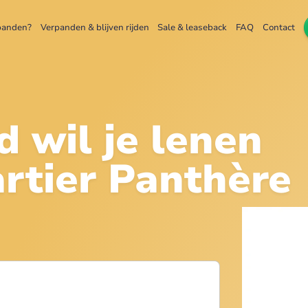
panden?
Verpanden & blijven rijden
Sale & leaseback
FAQ
Contact
d wil je lenen
rtier Panthère