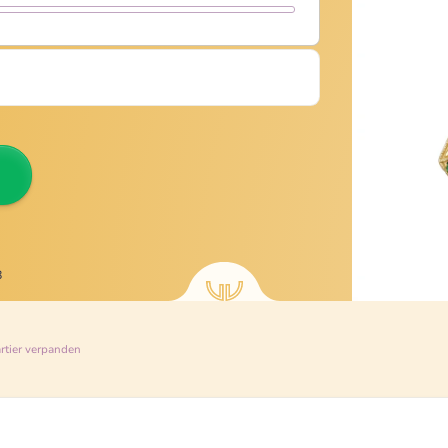
8
rtier
verpanden