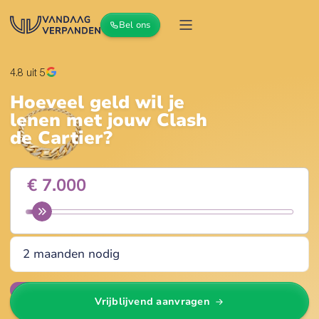
Bel ons
4.8
uit 5
Hoeveel geld wil je
lenen met jouw
Clash
de Cartier
?
Wijzig
Vrijblijvend aanvragen