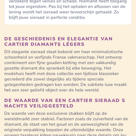
verzekerd tegen verlies en schade. Niemand heeft toegang
tot jouw eigendom. Pas bij het ophalen en aflossen van de
lening wordt het sieraad weer tevoorschijn gehaald. Zo
blijft jouw sieraad in perfecte conditie.
DE GESCHIEDENIS EN ELEGANTIE VAN
CARTIER DIAMANTS LÉGERS
Dit elegante sieraad staat bekend om haar minimalistische
schoonheid en verfijnde Franse vakmanschap. Het ontwerp
combineert een fijne gouden ketting met een vakkundig
gezette diamant die sprankelt bij elke beweging. Het
modehuis heeft met deze collectie een tijdloze klassieker
gecreëerd die zowel dagelijks als tijdens speciale
gelegenheden gedragen kan worden. De subtiele luxe maakt
het een zeer geliefd object over de hele wereld.
DE WAARDE VAN EEN CARTIER SIERAAD S
NACHTS VEILIGGESTELD
De waarde van deze exclusieve stukken blijft op de
wereldmarkt zeer stabiel. Factoren zoals de zuiverheid van de
diamant, de staat van het goud en de aanwezigheid van de
originele verpakking bepalen de uiteindelijke waarde. Onze
ervaren taxateurs kijken nauwkeurig naar deze details om jou